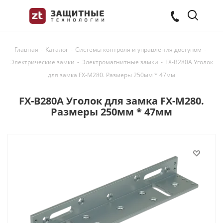
Главная
-
Каталог
-
Системы контроля и управления доступом
-
Электрические замки
-
Электромагнитные замки
-
FX-B280A Уголок
для замка FX-M280. Размеры 250мм * 47мм
FX-B280A Уголок для замка FX-M280.
Размеры 250мм * 47мм