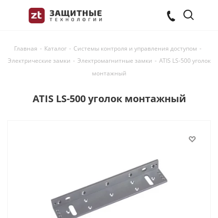
Главная
-
Каталог
-
Системы контроля и управления доступом
-
Электрические замки
-
Электромагнитные замки
-
ATIS LS-500 уголок
монтажный
ATIS LS-500 уголок монтажный