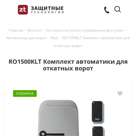
Главная
-
Каталог
-
Системы контроля и управления доступом
-
Автоматика для ворот
-
Nice
-
RO1500KLT Комплект автоматики для
откатных ворот
RO1500KLT Комплект автоматики для
откатных ворот
НОВИНКА