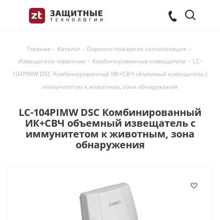
Главная
-
Каталог
-
Охранно-пожарная сигнализация
-
Извещатели охранные
-
Комбинированные извещатели
-
LC-
104PIMW DSC Комбинированный ИК+СВЧ объемный извещатель с
иммунитетом к животным, зона обнаружения
LC-104PIMW DSC Комбинированный
ИК+СВЧ объемный извещатель с
иммунитетом к животным, зона
обнаружения