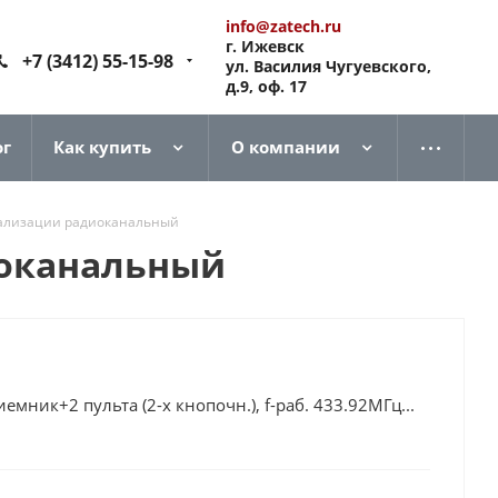
info@zatech.ru
г. Ижевск
+7 (3412) 55-15-98
ул. Василия Чугуевского,
д.9, оф. 17
ог
Как купить
О компании
нализации радиоканальный
иоканальный
мник+2 пульта (2-х кнопочн.), f-раб. 433.92МГц...