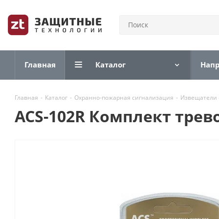
Главная
Каталог
Нап
Главная
-
Каталог
-
Охранно-пожарная сигнализация
-
Извещатели
ACS-102R Комплект тре