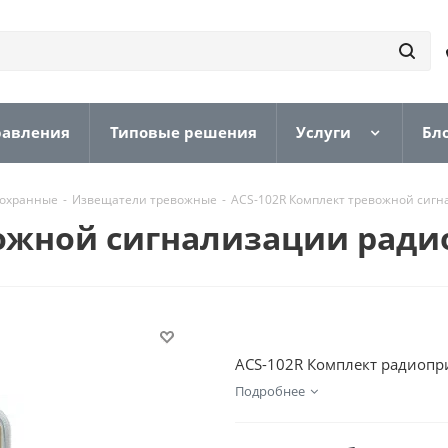
равления
Типовые решения
Услуги
Бл
 охранные
-
Извещатели тревожные
-
ACS-102R Комплект тревожной сиг
вожной сигнализации рад
ACS-102R Комплект радиоприе
Подробнее