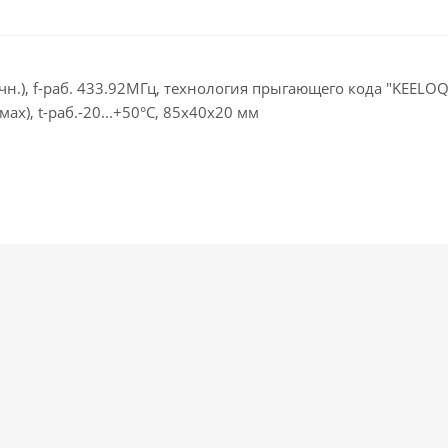
), f-раб. 433.92МГц, технология прыгающего кода "KEELOQ®"
мах), t-раб.-20...+50°С, 85х40х20 мм