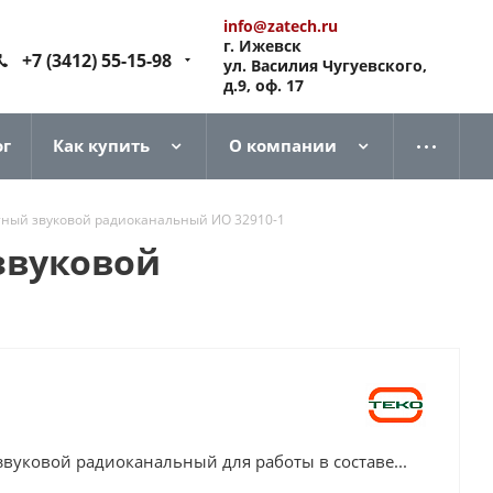
info@zatech.ru
г. Ижевск
+7 (3412) 55-15-98
ул. Василия Чугуевского,
д.9, оф. 17
ог
Как купить
О компании
тный звуковой радиоканальный ИО 32910-1
звуковой
вуковой радиоканальный для работы в составе...