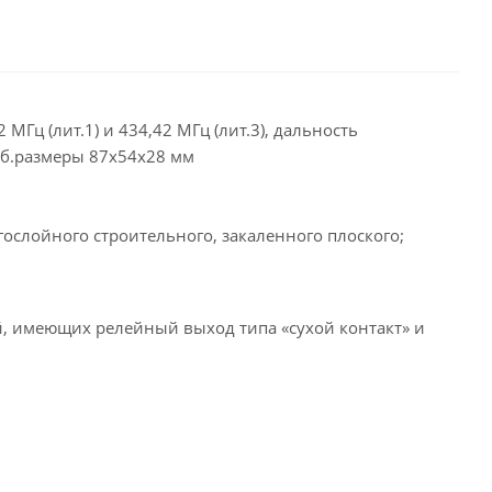
Гц (лит.1) и 434,42 МГц (лит.3), дальность
габ.размеры 87х54х28 мм
слойного строительного, закаленного плоского;
 имеющих релейный выход типа «сухой контакт» и