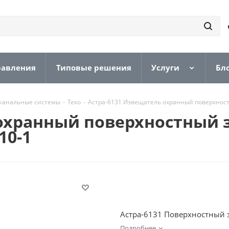
равления
Типовые решения
Услуги
Бл
канальные системы
-
Теко
-
Астра-6131 Извещатель охранный поверхнос
 охранный поверхностный 
10-1
Астра-6131 Поверхностный з
Подробнее