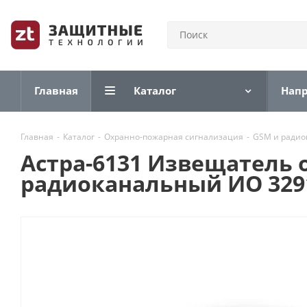
Главная
Каталог
Нап
Главная
-
Каталог
-
Охранно-пожарная сигнализация
-
GSM и радио
Астра-6131 Извещатель
радиоканальный ИО 329