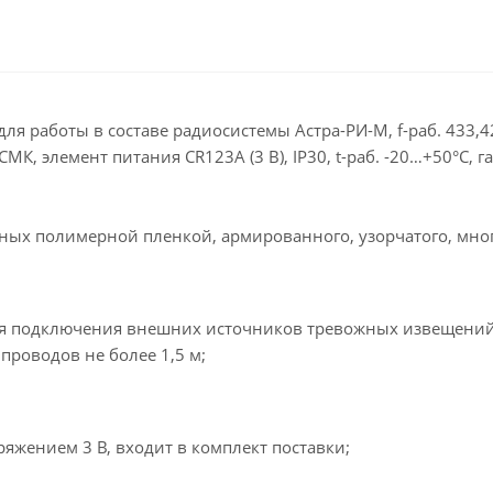
работы в составе радиосистемы Астра-РИ-М, f-раб. 433,42 М
МК, элемент питания CR123A (3 В), IP30, t-раб. -20…+50°С, 
х полимерной пленкой, армированного, узорчатого, много
я подключения внешних источников тревожных извещений,
роводов не более 1,5 м;
яжением 3 В, входит в комплект поставки;
: