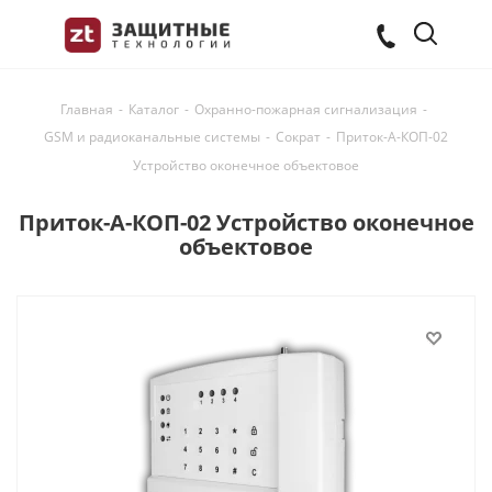
Главная
-
Каталог
-
Охранно-пожарная сигнализация
-
GSM и радиоканальные системы
-
Сократ
-
Приток-А-КОП-02
Устройство оконечное объектовое
Приток-А-КОП-02 Устройство оконечное
объектовое