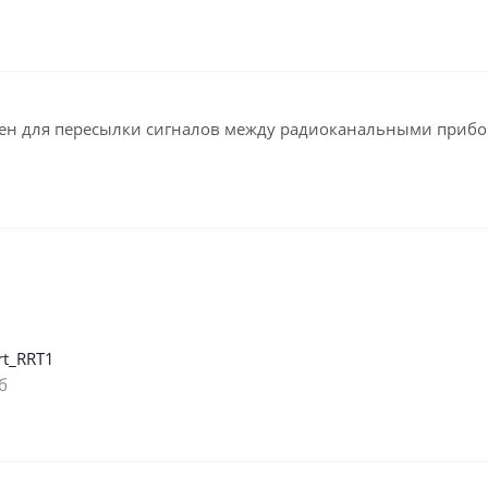
чен для пересылки сигналов между радиоканальными приб
rt_RRT1
б