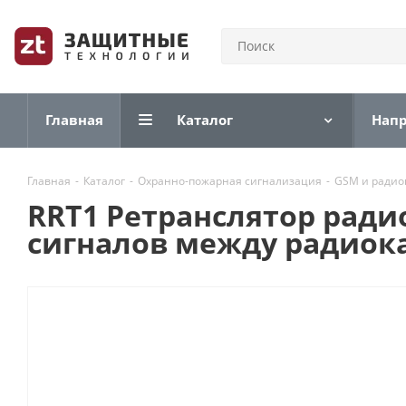
Главная
Каталог
Нап
Главная
-
Каталог
-
Охранно-пожарная сигнализация
-
GSM и радио
RRT1 Ретранслятор рад
сигналов между радиок