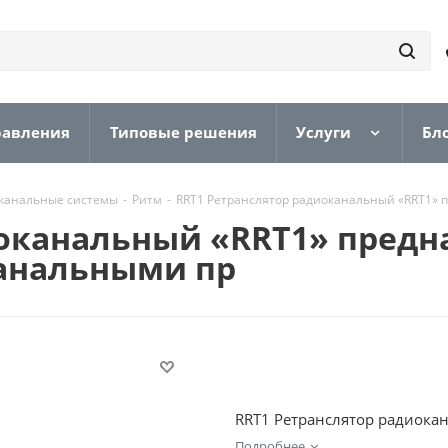
равления
Типовые решения
Услуги
Бл
канальные системы
-
Ритм
-
RRT1 Ретранслятор радиоканальный «RRT1» 
иоканальный «RRT1» предн
анальными пр
RRT1 Ретранслятор радиокан
Подробнее