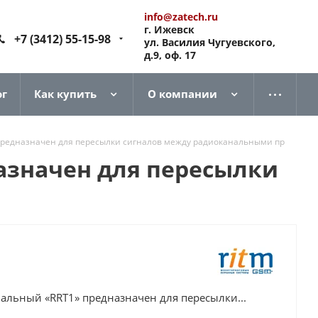
info@zatech.ru
г. Ижевск
+7 (3412) 55-15-98
ул. Василия Чугуевского,
д.9, оф. 17
ог
Как купить
О компании
предназначен для пересылки сигналов между радиоканальными пр
азначен для пересылки
альный «RRT1» предназначен для пересылки...