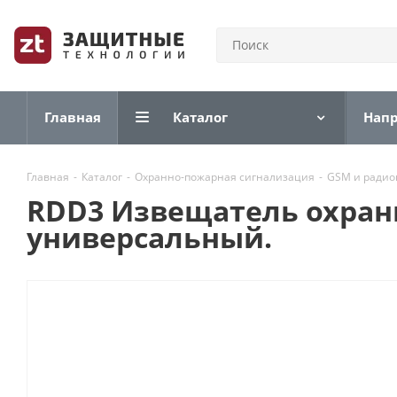
Главная
Каталог
Нап
Главная
-
Каталог
-
Охранно-пожарная сигнализация
-
GSM и радио
RDD3 Извещатель охран
универсальный.