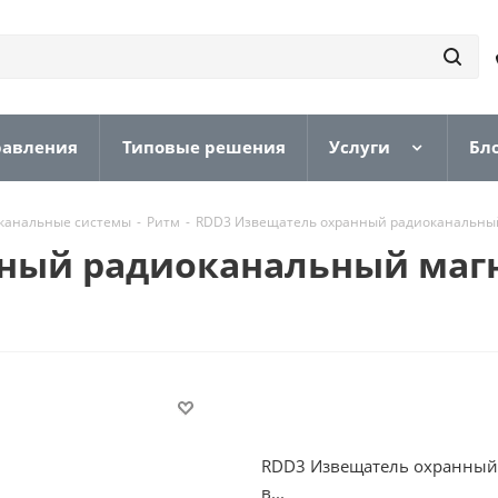
равления
Типовые решения
Услуги
Бл
канальные системы
-
Ритм
-
RDD3 Извещатель охранный радиоканальный
ный радиоканальный маг
RDD3 Извещатель охранный
в...