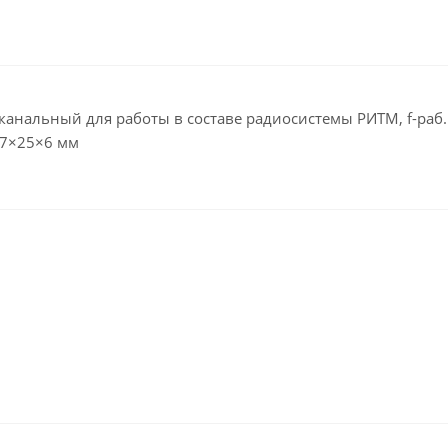
альный для работы в составе радиосистемы РИТМ, f-раб. 
 57×25×6 мм