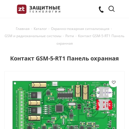
Главная
-
Каталог
-
Охранно-пожарная сигнализация
-
GSM и радиоканальные системы
-
Ритм
-
Контакт GSM-5-RT1 Панель
охранная
Контакт GSM-5-RT1 Панель охранная