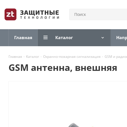
Главная
Каталог
Нап
Главная
-
Каталог
-
Охранно-пожарная сигнализация
-
GSM и радио
GSM антенна, внешняя