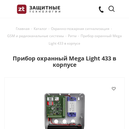
Главная
-
Каталог
-
Охранно-пожарная сигнализация
-
GSM и радиоканальные системы
-
Ритм
-
Прибор охранный Mega
Light 433 в корпусе
Прибор охранный Mega Light 433 в
корпусе