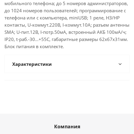
мобильного телефона; до 5 номеров администраторов,
до 1024 номеров пользователей; программирование с
телефона или с компьютера, miniUSB; 1 реле, НЗ/НР
контакты, U-коммут.220В, I-коммут.10А; разъем антенны
SMA; U-пит.12В, I-потр.50мА, встроенный АКБ 100мА/ч;
IP20, t-раб.-30...+55С, габаритные размеры 62х67х31мм.
Блок питания в комплекте.
Характеристики
Компания