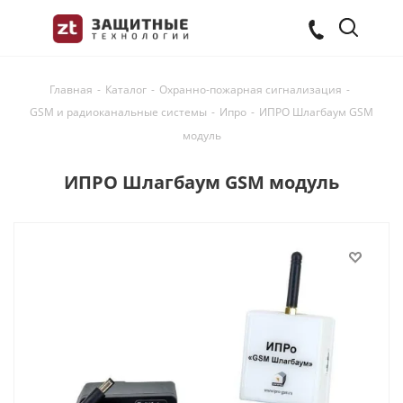
Главная
-
Каталог
-
Охранно-пожарная сигнализация
-
GSM и радиоканальные системы
-
Ипро
-
ИПРО Шлагбаум GSM
модуль
ИПРО Шлагбаум GSM модуль