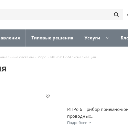
равления
Типовые решения
Услуги
Бл
канальные системы
-
Ипро
-
ИПРо 6 GSM сигнализация
ия
ИПРо 6 Прибор приемно-кон
проводных...
Подробнее