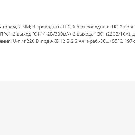
тором, 2 SIM; 4 проводных ШС, 6 беспроводных ШС, 2 про
ПРо"; 2 выход "ОК" (12В/300мА), 2 выхода "СК" (220В/10А),
; U-пит.220 В, под АКБ 12 В 2.3 Ач; t-раб.-30...+55°С, 197