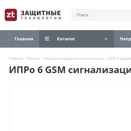
Главная
Каталог
Нап
Главная
-
Каталог
-
Охранно-пожарная сигнализация
-
GSM и радио
ИПРо 6 GSM сигнализац