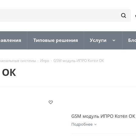
равления
Типовые решения
Услуги
Бл
канальные системы
-
Ипро
-
GSM модуль ИПРО Котёл ОК
 ОК
GSM модуль ИПРО Котёл ОК 
Подробнее