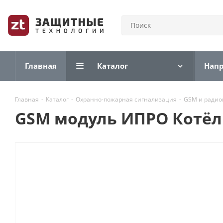
Главная
Каталог
Нап
Главная
-
Каталог
-
Охранно-пожарная сигнализация
-
GSM и радио
GSM модуль ИПРО Котёл