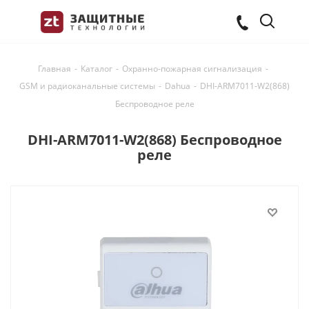
Главная
-
Каталог
-
Охранно-пожарная сигнализация
-
GSM и радиоканальные системы
-
Dahua
-
DHI-ARM7011-W2(868)
Беспроводное реле
DHI-ARM7011-W2(868) Беспроводное
реле