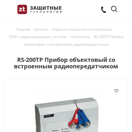
Главная
-
Каталог
-
Охранно-пожарная сигнализация
-
GSM и радиоканальные системы
-
Альтоника
-
RS-200TP Прибор
объектовый со встроенным радиопередатчиком
RS-200TP Прибор объектовый со
встроенным радиопередатчиком