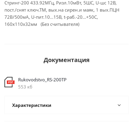
Стринг-200 433.92МГц, Ризл.10мВт, 5ШС, U-шс 12В,
пост./снят ключ.ТМ, вых.на сирен.и маяк, 1 вых.ПЦН
72В/500мА, U-пит.10...15В, t-раб.-20...+50С,
160х110х32мм (Без считывателя)
Документация
Rukovodstvo_RS-200TP
553 кб
Характеристики