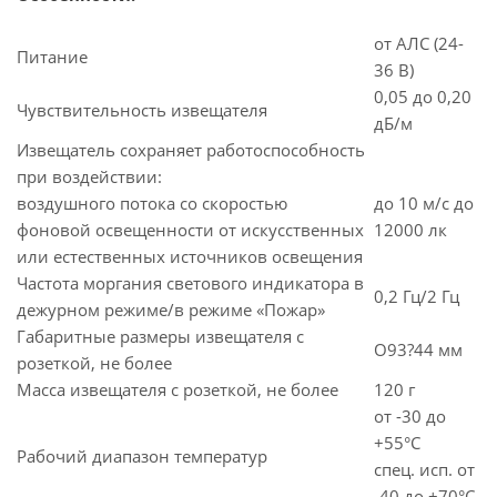
от АЛС (24-
Питание
36 В)
0,05 до 0,20
Чувствительность извещателя
дБ/м
Извещатель сохраняет работоспособность
при воздействии:
воздушного потока со скоростью
до 10 м/с до
фоновой освещенности от искусственных
12000 лк
или естественных источников освещения
Частота моргания светового индикатора в
0,2 Гц/2 Гц
дежурном режиме/в режиме «Пожар»
Габаритные размеры извещателя с
O93?44 мм
розеткой, не более
Масса извещателя с розеткой, не более
120 г
от -30 до
+55°С
Рабочий диапазон температур
спец. исп. от
-40 до +70°С