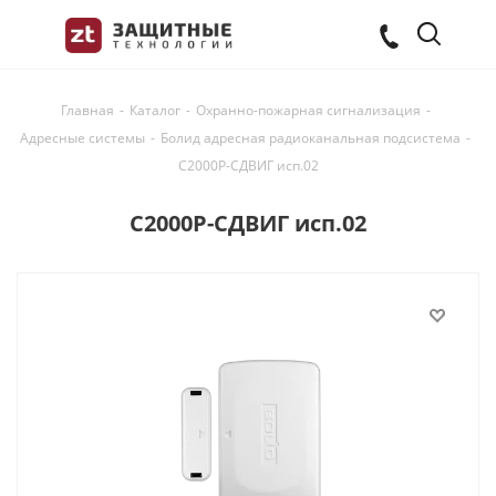
Главная
-
Каталог
-
Охранно-пожарная сигнализация
-
Адресные системы
-
Болид адресная радиоканальная подсистема
-
С2000Р-СДВИГ исп.02
С2000Р-СДВИГ исп.02