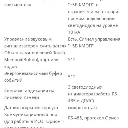
считывателя
"+5В КМОП", с
ограничением тока при
прямом подключении
светодиодов на уровне
10 мА
Управление звуковым
Есть. Сигнал управления
сигнализатором считывателя
"+5В КМОП"
Объем памяти ключей Touch
Memory(iButton), карт или
512
кодов
Энергонезависимый буфер
512
событий
3 светодиодных
Световая индикация на
индикатора (работа, RS-
лицевой панели
485 и ДПЛС)
Датчик вскрытия корпуса
микроконтакт
Коммуникационный порт
RS-485, протокол Орион
(для работы в ИСО "Орион")