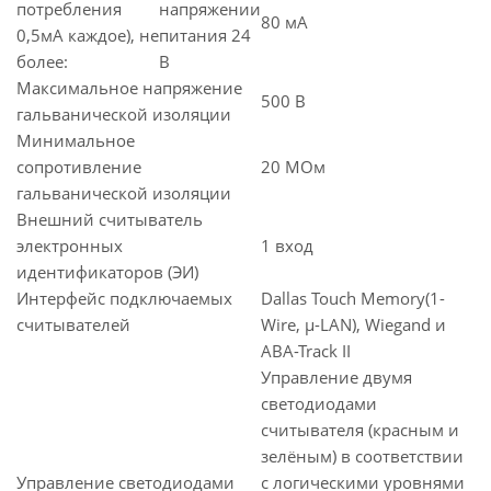
потребления
напряжении
80 мА
0,5мА каждое), не
питания 24
более:
В
Максимальное напряжение
500 В
гальванической изоляции
Минимальное
сопротивление
20 МОм
гальванической изоляции
Внешний считыватель
электронных
1 вход
идентификаторов (ЭИ)
Интерфейс подключаемых
Dallas Touch Memory(1-
считывателей
Wire, µ-LAN), Wiegand и
ABA-Track II
Управление двумя
светодиодами
считывателя (красным и
зелёным) в соответствии
Управление светодиодами
с логическими уровнями