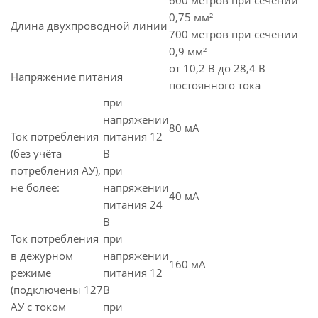
600 метров при сечении
0,75 мм²
Длина двухпроводной линии
700 метров при сечении
0,9 мм²
от 10,2 В до 28,4 В
Напряжение питания
постоянного тока
при
напряжении
80 мА
Ток потребления
питания 12
(без учёта
В
потребления АУ),
при
не более:
напряжении
40 мА
питания 24
В
Ток потребления
при
в дежурном
напряжении
160 мА
режиме
питания 12
(подключены 127
В
АУ с током
при