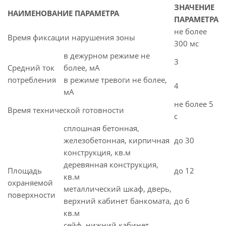
ЗНАЧЕНИЕ
НАИМЕНОВАНИЕ ПАРАМЕТРА
ПАРАМЕТРА
не более
Время фиксации нарушения зоны
300 мс
в дежурном режиме не
3
Средний ток
более, мА
потребления
в режиме тревоги не более,
4
мА
не более 5
Время технической готовности
с
сплошная бетонная,
железобетонная, кирпичная
до 30
конструкция, кв.м
деревянная конструкция,
Площадь
до 12
кв.м
охраняемой
металлический шкаф, дверь,
поверхности
верхний кабинет банкомата,
до 6
кв.м
сейф, нижний кабинет