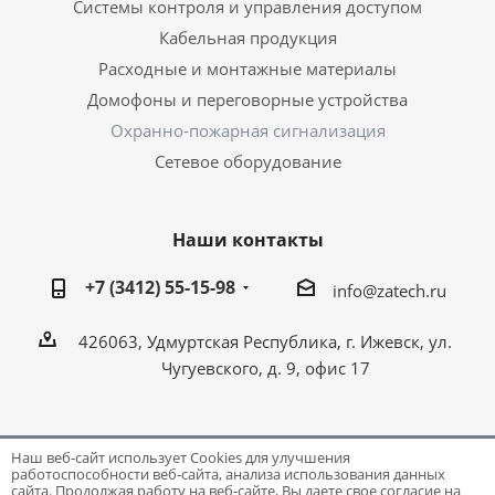
Системы контроля и управления доступом
Кабельная продукция
Расходные и монтажные материалы
Домофоны и переговорные устройства
Охранно-пожарная сигнализация
Сетевое оборудование
Наши контакты
+7 (3412) 55-15-98
info@zatech.ru
426063, Удмуртская Республика, г. Ижевск, ул.
Чугуевского, д. 9, офис 17
Наш веб-сайт использует Cookies для улучшения
работоспособности веб-сайта, анализа использования данных
Разработка и поддержка сайта -
Victory
сайта. Продолжая работу на веб-сайте, Вы даете свое согласие на