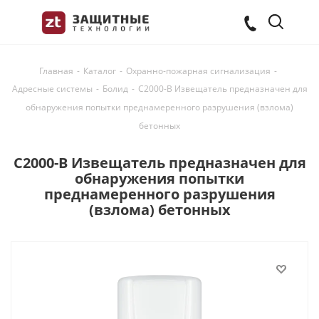
Главная
-
Каталог
-
Охранно-пожарная сигнализация
-
Адресные системы
-
Болид
-
С2000-В Извещатель предназначен для
обнаружения попытки преднамеренного разрушения (взлома)
бетонных
С2000-В Извещатель предназначен для
обнаружения попытки
преднамеренного разрушения
(взлома) бетонных