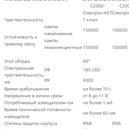
С2000-
С200
Спектрон-607
Спектро
Чувствительность
1 класс
лампы
150000
100000
накаливания
Устойчивость к
лампы
прямому свету
люминесцентные
150000
100000
Угол обзора
90°
Спектральная
УФ
185-260
чувствительность,
ИК
4300
нм
Время срабатывания
не более 10 с
Напряжение в линии связи
от 8 до 11 В
Потребляемый извещателем ток
не более 1 мА
Время технической готовности
не более 60 сек
извещателя
Степень защиты корпуса
IP68
IP66