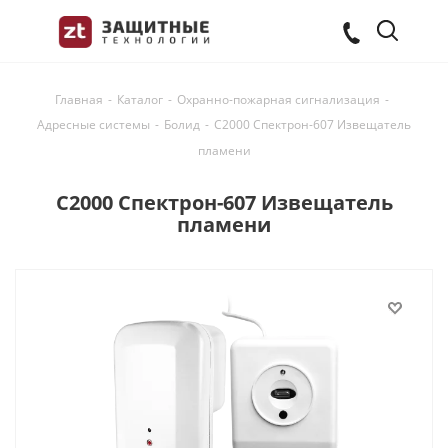
Главная
-
Каталог
-
Охранно-пожарная сигнализация
-
Адресные системы
-
Болид
-
С2000 Спектрон-607 Извещатель
пламени
С2000 Спектрон-607 Извещатель
пламени