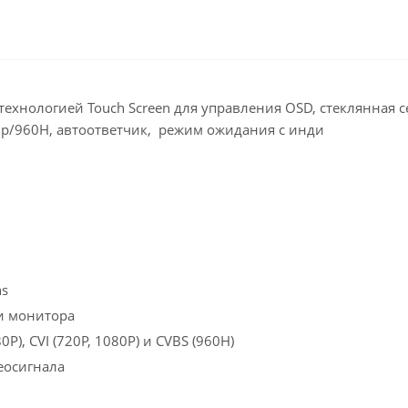
нологией Touch Screen для управления OSD, стеклянная се
p/720p/960H, автоответчик, режим ожидания с инди
ns
ми монитора
P), CVI (720P, 1080P) и CVBS (960H)
еосигнала