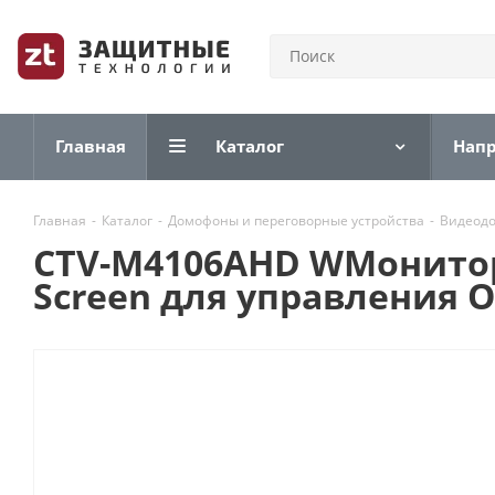
Главная
Каталог
Нап
Главная
-
Каталог
-
Домофоны и переговорные устройства
-
Видеод
CTV-M4106AHD WМонитор
Screen для управления 