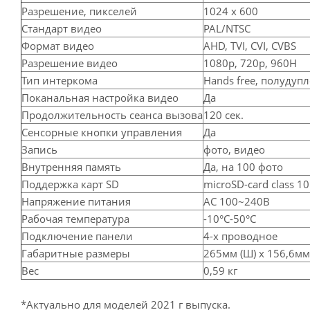
Разрешение, пикселей
1024 x 600
Стандарт видео
PAL/NTSC
Формат видео
AHD, TVI, CVI, CVBS
Разрешение видео
1080p, 720р, 960H
Тип интеркома
Hands free, полудупл
Поканальная настройка видео
Да
Продолжительность сеанса вызова
120 сек.
Сенсорные кнопки управления
Да
Запись
фото, видео
Внутренняя память
Да, на 100 фото
Поддержка карт SD
microSD-card class 1
Напряжение питания
AC 100~240В
Рабочая температура
-10°C-50°C
Подключение панели
4-х проводное
Габаритные размеры
265мм (Ш) x 156,6мм 
Вес
0,59 кг
*Актуально для моделей 2021 г выпуска.