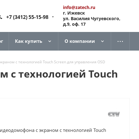
info@zatech.ru
г. Ижевск
+7 (3412) 55-15-98
ул. Василия Чугуевского,
д.9, оф. 17
ог
Как купить
О компании
раном с технологией Touch Screen для управления OSD
 с технологией Touch
деодомофона с экраном с технологией Touch