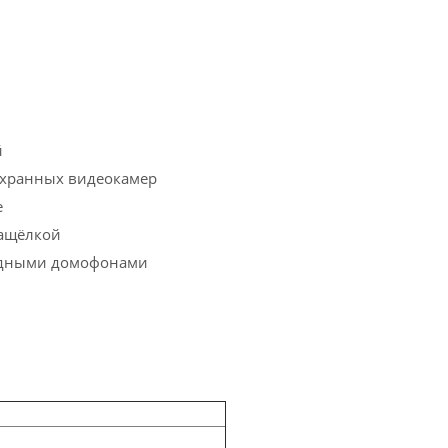
й
охранных видеокамер
е
защёлкой
здными домофонами