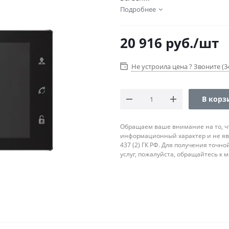
Подробнее
20 916
руб.
/шт
Не устроила цена ? Звоните (34
В корз
Обращаем ваше внимание на то, ч
информационный характер и не яв
437 (2) ГК РФ. Для получения точн
услуг, пожалуйста, обращайтесь к