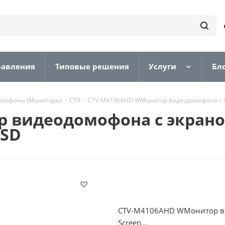
равления
Типовые решения
Услуги
Бл
омофоны (Мониторы)
-
CTV
-
CTV-M4106AHD WМонитор видеодомофона с эк
 видеодомофона с экраном
OSD
CTV-M4106AHD WМонитор ви
Screen...