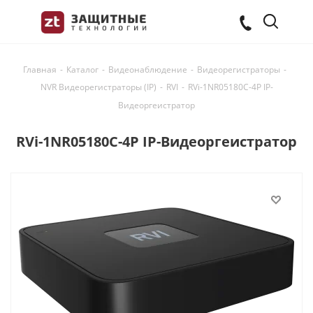
Главная
-
Каталог
-
Видеонаблюдение
-
Видеорегистраторы
-
NVR Видеорегистраторы (IP)
-
RVI
-
RVi-1NR05180C-4P IP-
Видеоргеистратор
RVi-1NR05180C-4P IP-Видеоргеистратор