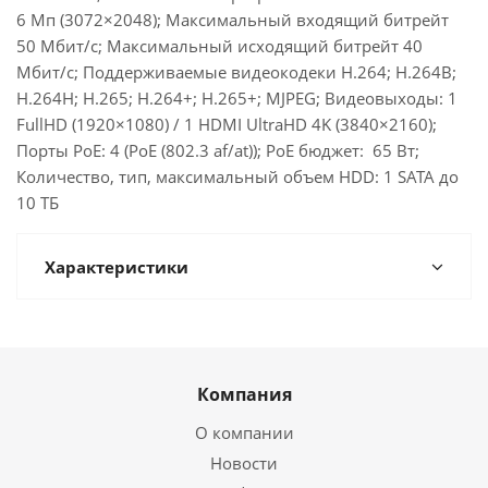
6 Мп (3072×2048); Максимальный входящий битрейт
50 Мбит/с; Максимальный исходящий битрейт 40
Мбит/с; Поддерживаемые видеокодеки H.264; H.264B;
H.264H; H.265; H.264+; H.265+; MJPEG; Видеовыходы: 1
FullHD (1920×1080) / 1 HDMI UltraHD 4K (3840×2160);
Порты PoE: 4 (PoE (802.3 af/at)); PoE бюджет: 65 Вт;
Количество, тип, максимальный объем HDD: 1 SATA до
10 ТБ
Характеристики
Компания
О компании
Новости