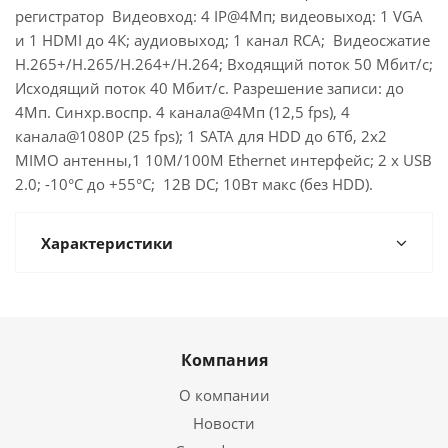
регистратор Видеовход: 4 IP@4Мп; видеовыход: 1 VGA
и 1 HDMI до 4К; аудиовыход; 1 канал RCA; Видеосжатие
H.265+/H.265/H.264+/H.264; Входящий поток 50 Мбит/с;
Исходящий поток 40 Мбит/с. Разрешение записи: до
4Мп. Синхр.воспр. 4 канала@4Мп (12,5 fps), 4
канала@1080P (25 fps); 1 SATA для HDD до 6Тб, 2х2
MIMO антенны,1 10M/100M Ethernet интерфейс; 2 х USB
2.0; -10°C до +55°C; 12В DC; 10Вт макс (без HDD).
Характеристики
Компания
О компании
Новости