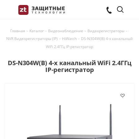
Главная
-
Каталог
-
Видеонаблюдение
-
Видеорегистраторы
-
NVR Видеорегистраторы (IP)
-
HiWatch
-
DS-N304W(B) 4-х канальный
WiFi 2.4ГГц IP-регистратор
DS-N304W(B) 4-х канальный WiFi 2.4ГГц
IP-регистратор