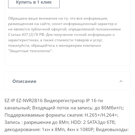
Купить в 1 клик
Обращаем ваше внимание на то, что вся информация,
размещенная на сайте, носит информационный характер и
не является публичной офертой, определяемой положениями
Статьи 437 (2) ГК РФ. Для получения точной информации о
характеристиках, а также стоимости товаров и услуг,
пожалуйста, обращайтесь к менеджерам компании
"Защитные технологии".
Описание
EZ-IP EZ-NVR2B16 Видеорегистратор IP 16-ти
канальный; Входящий поток на запись: до 80Мбит/с;
Поддерживаемые форматы сжатия: H.265+/H.264+;
Запись : разрешение до 8Мп; HDD: 2 SATA3до 6Тб;
декодирование: 1кн х 8Мп, 4кн х 1080Р; Видеовыходы: