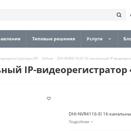
равления
Типовые решения
Услуги
Бл
идеорегистраторы (IP)
-
Dahua
-
DHI-NVR4116-EI 16-канальный IP-видеорег
ьный IP-видеорегистратор 4
DHI-NVR4116-EI 16-канальны
Подробнее