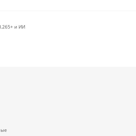
H.265+ и ИИ
ные