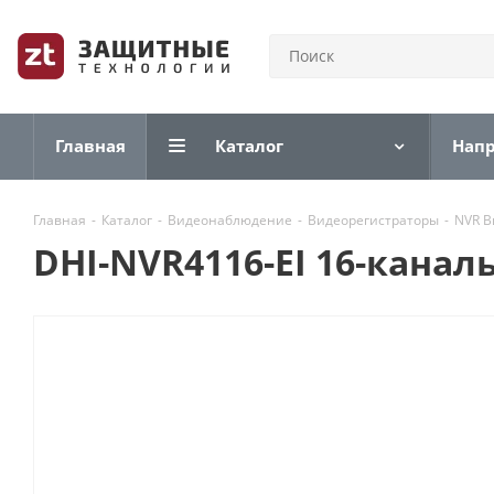
Главная
Каталог
Нап
Главная
-
Каталог
-
Видеонаблюдение
-
Видеорегистраторы
-
NVR В
DHI-NVR4116-EI 16-канал