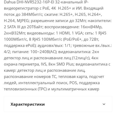
Dahua DHI-NVR5232-16P-EI 32-канальный IP-
видеорегистратор c PoE, 4K H.265+ и ИИ. Входящий
поток до 384Мбит/с; сжатие: H.265+, H.265, H.264+,
H.264, MJPEG; разрешение записи до 32Мп; накопители:
2 SATA III до 20Тбайт; воспроизведение: 16кн@4Mp,
2кн@32Мп; видеовыходы: 1 HDMI, 1 VGA; cеть: 1 RJ45
1000Мбит/с, 8 RJ45 100Мбит/с (PoE/PoE+, до 72Вт,
поддержка ePoE); aудиовх/вых: 1/1; тревожные вх./вых.:
4/2; питание: 100~240В(AC); видеоаналитика: 2кн
детектор лиц и распознавание лиц (12лиц/с), 4кн
охрана периметра, IVS, 8кн SMD Plus; видеоаналитика с
камер: детектор лиц и распознавание лиц,
распознавание номеров ТС, тепловая карта, подсчет
людей, интеллектуальный поиск, POS, поддержка
тепловизионных (TPC) и мультиматричных камер
Характеристики