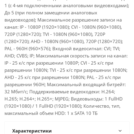
1 (с 4-мя подключенными аналоговыми видеовходами);
До 5 (при полном замещении аналоговых
видеовходов); Максимальное разрешение записи на
канал: IP - 1080P (1920×1080); CVI - 1080N (960×1080),
720P (1280×720); TVI - 1080N (960×1080), 720P
(1280×720); AHD - 1080N (960×1080), 720P (1280×720);
PAL - 960H (960×576); Входной видеосигнал: CVI; TVI;
AHD; CVBS; IP; Максимальная скорость записи на канал:
IP - 25 к/с при разрешении 1080P; CVI - 25 к/с при
разрешении 1080N; TVI - 25 к/с при разрешении 1080N;
AHD - 25 к/с при разрешении 1080N; PAL - 25 к/с при
разрешении 960H; Максимальный входящий битрейт:
32 Мбит/с; Поддерживаемые видеокодеки: H.264;
H.265; H.264+; H.265+; MJPEG; Видеовыходы: 1 FullHD
(1920×1080) / 1 FullHD (1920×1080); Количество, тип,
максимальный объем HDD: 1 х SATA 10 ТБ
Характеристики