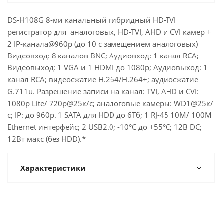
DS-H108G 8-ми канальный гибридный HD-TVI
регистратор для аналоговых, HD-TVI, AHD и CVI камер +
2 IP-канала@960p (до 10 с замещением аналоговых)
Видеовход: 8 каналов BNC; Аудиовход: 1 канал RCA;
Видеовыход: 1 VGA и 1 HDMI до 1080p; Аудиовыход: 1
канал RCA; видеосжатие H.264/H.264+; аудиосжатие
G.711u. Разрешение записи на канал: TVI, AHD и CVI:
1080p Lite/ 720p@25к/с; аналоговые камеры: WD1@25к/
с; IP: до 960p. 1 SATA для HDD до 6Тб; 1 RJ-45 10M/ 100M
Ethernet интерфейс; 2 USB2.0; -10°C до +55°C; 12В DC;
12Вт макс (без HDD).*
Характеристики