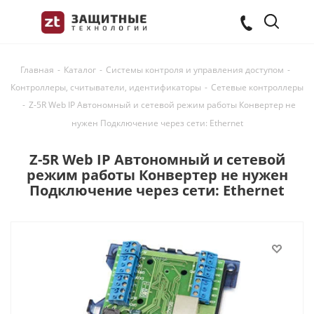
Главная
-
Каталог
-
Системы контроля и управления доступом
-
Контроллеры, считыватели, идентификаторы
-
Сетевые контроллеры
-
Z-5R Web IP Автономный и сетевой режим работы Конвертер не
нужен Подключение через сети: Ethernet
Z-5R Web IP Автономный и сетевой
режим работы Конвертер не нужен
Подключение через сети: Ethernet