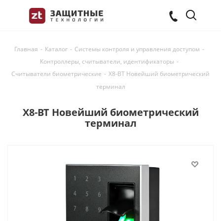
Главная
-
Каталог
-
Системы контроля и управления доступом
-
Контроллеры, считыватели, идентификаторы
-
Считыватели биометрические
-
X8-BT Новейший биометрический
терминал
X8-BT Новейший биометрический
терминал