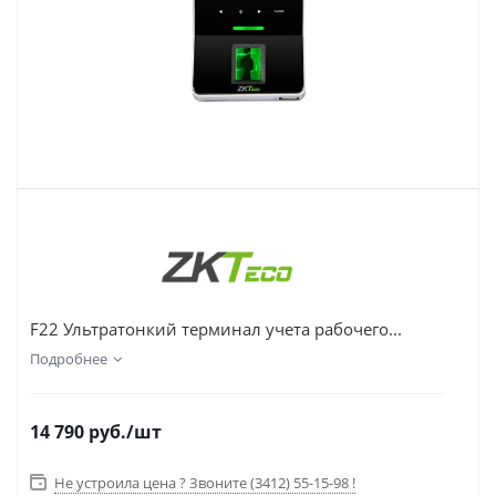
F22 Ультратонкий терминал учета рабочего...
Подробнее
14 790
руб.
/шт
Не устроила цена ? Звоните (3412) 55-15-98 !