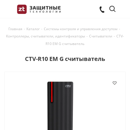
Главная
-
Каталог
-
Системы контроля и управления доступом
-
Контроллеры, считыватели, идентификаторы
-
Считыватели
-
CTV-
R10 EM G считыватель
CTV-R10 EM G считыватель