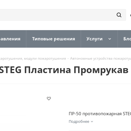
равления
Типовые решения
Услуги
Бл
жаротушения, модули пожаротушения
-
Автономные устройства пожарот
 STEG Пластина Промрукав
ПР-50 противопожарная STE
Подробнее