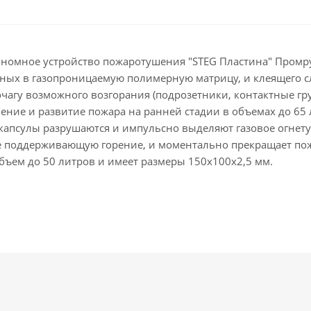
номное устройство пожаротушения "STEG Пластина" Промру
нных в газопроницаемую полимерную матрицу, и клеящего с
очагу возможного возгорания (подрозетники, контактные г
ение и развитие пожара на ранней стадии в объемах до 65
окапсулы разрушаются и импульсно выделяют газовое огнет
, не поддерживающую горение, и моментально прекращает п
ъем до 50 литров и имеет размеры 150х100х2,5 мм.