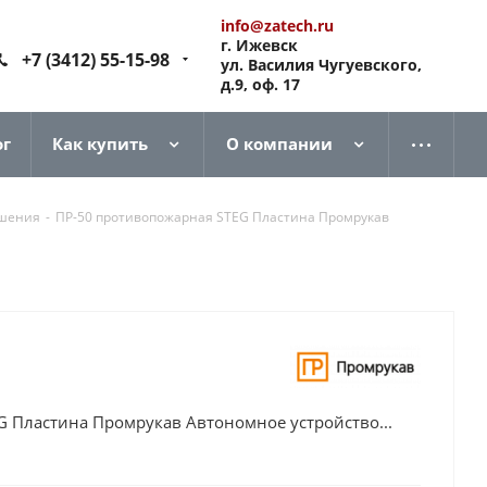
info@zatech.ru
г. Ижевск
+7 (3412) 55-15-98
ул. Василия Чугуевского,
д.9, оф. 17
ог
Как купить
О компании
ушения
-
ПР-50 противопожарная STEG Пластина Промрукав
G Пластина Промрукав Автономное устройство...