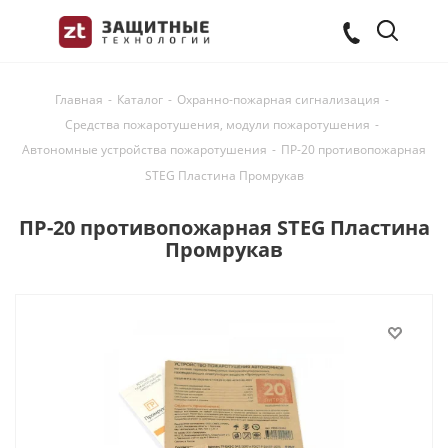
Главная
-
Каталог
-
Охранно-пожарная сигнализация
-
Средства пожаротушения, модули пожаротушения
-
Автономные устройства пожаротушения
-
ПР-20 противопожарная
STEG Пластина Промрукав
ПР-20 противопожарная STEG Пластина
Промрукав