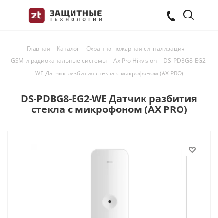
Главная
-
Каталог
-
Охранно-пожарная сигнализация
-
GSM и радиоканальные системы
-
Ax Pro Hikvision
-
DS-PDBG8-EG2-
WE Датчик разбития стекла с микрофоном (AX PRO)
DS-PDBG8-EG2-WE Датчик разбития
стекла с микрофоном (AX PRO)