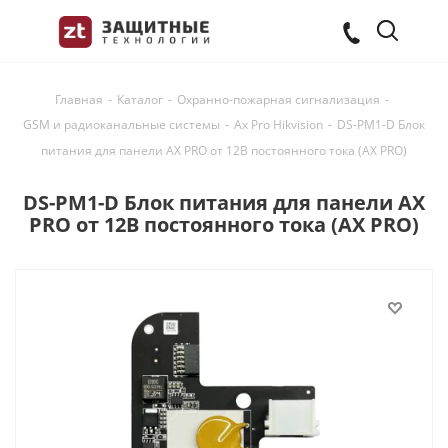
Главная
-
Каталог
-
Охранно-пожарная сигнализация
-
GSM и радиоканальные системы
-
Ax Pro Hikvision
-
DS-PM1-D Блок
питания для панели AX PRO от 12В постоянного тока (AX PRO)
DS-PM1-D Блок питания для панели AX
PRO от 12В постоянного тока (AX PRO)