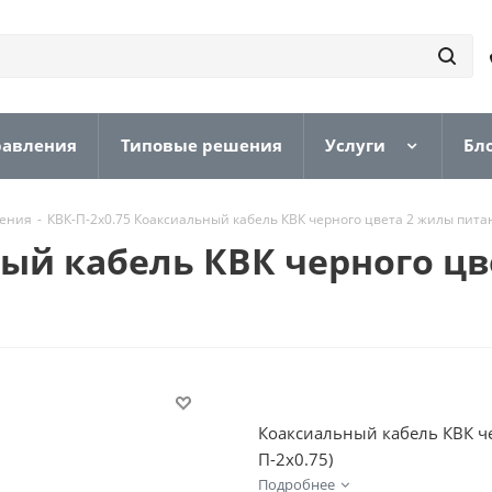
равления
Типовые решения
Услуги
Бл
дения
-
КВК-П-2x0.75 Коаксиальный кабель КВК черного цвета 2 жилы пита
ный кабель КВК черного цв
Коаксиальный кабель КВК че
П-2x0.75)
Подробнее